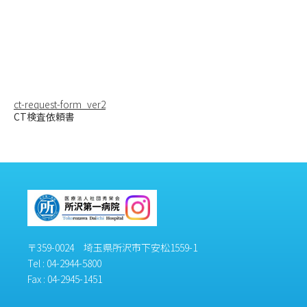
m.or.jp/ms
up/wp-
content/t
hemes/me
dical_clini
c/single.ph
p
on line
46
ct-request-form_ver2
CT検査依頼書
〒359-0024 埼玉県所沢市下安松1559-1
Tel :
04-2944-5800
Fax : 04-2945-1451