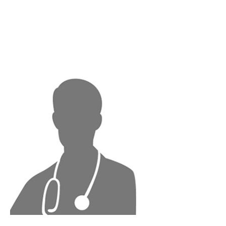
m.or.jp/ms
up/wp-
content/t
hemes/me
dical_clini
c/single.ph
p
on line
46