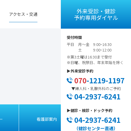
外来受診・健診
アクセス・交通
予約専用ダイヤル
受付時間
平日 月～金 9:00~16:30
土 9:00~12:00
※第3土曜は16:30まで受付
※日曜、祝祭日、年末年始を除く
▶︎外来受診予約
070
-1219-1197
▼婦人科・乳腺外科のご予約
04-2937-6241
▶︎健診・検診・ドック予約
04-2937-6241
ー
看護部案内
アクセス
（健診センター直通）