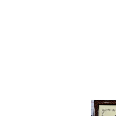
hemes/me
dical_clini
c/single.ph
p
on line
46
Warning
:
Attempt
to read
property
"name" on
array in
/home/r93
69226/pub
lic_html/t
okoichi.td
m.or.jp/ms
up/wp-
content/t
hemes/me
dical_clini
c/single.ph
p
on line
46