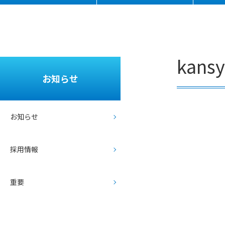
kansy
お知らせ
/home/r93
お知らせ
69226/pub
lic_html/t
okoichi.td
m.or.jp/ms
up/wp-
採用情報
content/t
hemes/me
dical_clini
c/single.ph
p on line
重要
46
Warning
:
Attempt
to read
property