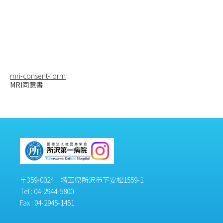
m.or.jp/ms
up/wp-
content/t
hemes/me
dical_clini
c/single.ph
p
on line
46
mri-consent-form
MRI同意書
〒359-0024 埼玉県所沢市下安松1559-1
Tel :
04-2944-5800
Fax : 04-2945-1451