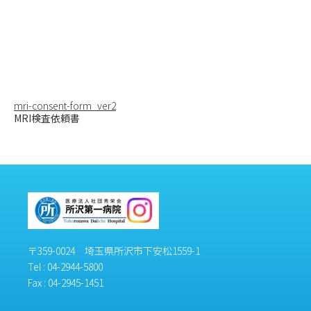
m.or.jp/ms
up/wp-
content/t
hemes/me
dical_clini
c/single.ph
p
on line
46
mri-consent-form_ver2
MRI検査依頼書
〒359-0024 埼玉県所沢市下安松1559-1
Tel :
04-2944-5800
Fax : 04-2945-1451