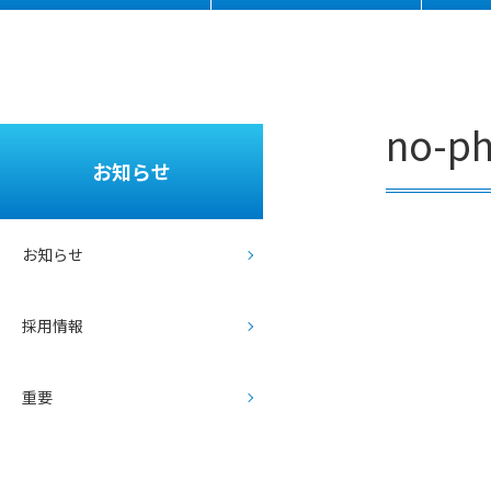
no-p
お知らせ
/home/r93
お知らせ
69226/pub
lic_html/t
okoichi.td
m.or.jp/ms
up/wp-
採用情報
content/t
hemes/me
dical_clini
c/single.ph
p on line
重要
46
Warning
:
Attempt
to read
property