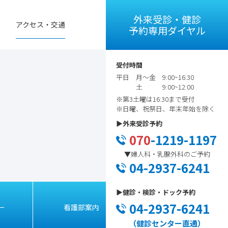
外来受診・健診
アクセス・交通
予約専用ダイヤル
受付時間
平日 月～金 9:00~16:30
土 9:00~12:00
※第3土曜は16:30まで受付
※日曜、祝祭日、年末年始を除く
▶︎外来受診予約
070
-1219-1197
▼婦人科・乳腺外科のご予約
04-2937-6241
▶︎健診・検診・ドック予約
04-2937-6241
ー
看護部案内
アクセス
（健診センター直通）