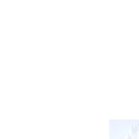
hemes/me
dical_clini
c/single.ph
p
on line
46
Warning
:
Attempt
to read
property
"name" on
array in
/home/r93
69226/pub
lic_html/t
okoichi.td
m.or.jp/ms
up/wp-
content/t
hemes/me
dical_clini
c/single.ph
p
on line
46